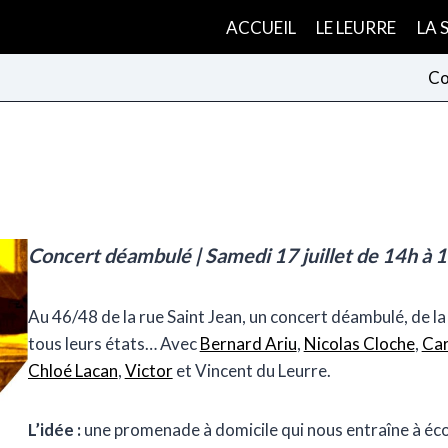
ACCUEIL
LE LEURRE
LA 
Co
Concert déambulé |
S
amedi 17 juillet de 14h à 
Au 46/48 de la rue Saint Jean, un concert déambulé, de la 
tous leurs états… Avec
Bernard Ariu
,
Nicolas Cloche
,
Car
Chloé Lacan
,
Victor
et Vincent du Leurre.
L’idée :
une promenade à domicile qui nous entraîne à écou