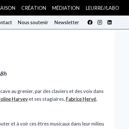
SAISON
CRÉATION
MÉDIATION
LEURRE//LABO
ntact
Nous soutenir
Newsletter
18h
cave au grenier, par des claviers et des voix dans
oline Harvey
et ses stagiaires,
Fabrice Hervé
,
ter et à voir ces êtres musicaux dans leur milieu