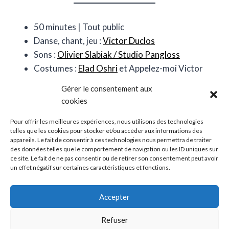
50 minutes | Tout public
Danse, chant, jeu :
Victor Duclos
Sons :
Olivier Slabiak / Studio Pangloss
Costumes :
Elad Oshri
et Appelez-moi Victor
Visuel :
Johann Fournier
Gérer le consentement aux
Teaser :
Julien Bullat
cookies
Création 2019
Appelez-moi Victor
/ Production Le
Pour offrir les meilleures expériences, nous utilisons des technologies
Leurre | Coréalisation
Atelier Lyrique de Tourcoing
telles que les cookies pour stocker et/ou accéder aux informations des
dans le cadre des Belles Sorties de Lille Métropole
appareils. Le fait de consentir à ces technologies nous permettra de traiter
des données telles que le comportement de navigation ou les ID uniques sur
ce site. Le fait de ne pas consentir ou de retirer son consentement peut avoir
un effet négatif sur certaines caractéristiques et fonctions.
Accepter
Contact
Nous soutenir
© 2026
Newsletter
Visite virtuelle
Le
Refuser